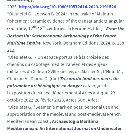
2023.
https://doi.org/10.1080/10572414.2023.2191526
.
*Dieulefet G., Loewen B. 2024 : In the wake of Malouin
fishermen: Ceramic evidence of the transatlantic triangular
th
th
cod trade, 17
-18
centuries,
in
Bérubé M. (dir
.) -
From the
Bottom Up: Socioeconomic Archaeology of the French
Maritime Empire
,
New York, Bergham Editions, 2024, p. 158-
212.
*Dieulefet G., « Un espace portuaire à la croisée des
chemins du cabotage méditerranéen et des enjeux
militaires du XIIIe au XVIIIe siècle»,
In
: Marlier S., L’Hour M.,
Charron A., Djaoui D. (dir.)
Trésors du fond des mers. Un
patrimoine archéologique en danger
catalogue de
l’exposition du Musée départemental Arles antique, 23
octobre 2022-26 février 2023, Actes Sud, Arles.
*Dieulefet G, "Seamen's mark on pots: personal use and
appropriation on the medieval and post-medieval French
Mediterranean coast",
Archaeologia Maritima
Mediterranean. An International Journal on Underwater