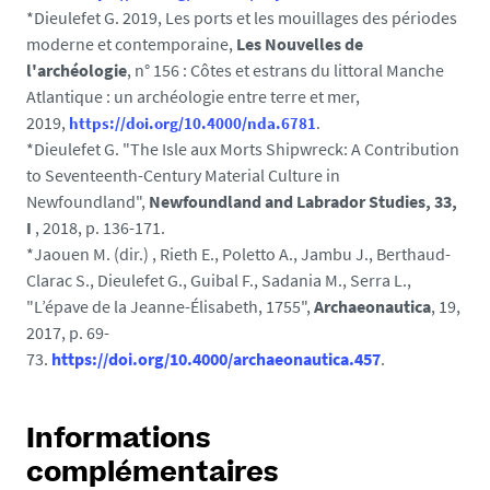
*Dieulefet G. 2019, Les ports et les mouillages des périodes
moderne et contemporaine,
Les Nouvelles de
l'archéologie
, n° 156 : Côtes et estrans du littoral Manche
Atlantique : un archéologie entre terre et mer,
2019,
https://doi.org/10.4000/nda.6781
.
*Dieulefet G. "The Isle aux Morts Shipwreck: A Contribution
to Seventeenth-Century Material Culture in
Newfoundland",
Newfoundland and Labrador Studies, 33,
I
, 2018, p. 136-171.
*Jaouen M. (dir.) , Rieth E., Poletto A., Jambu J., Berthaud-
Clarac S., Dieulefet G., Guibal F., Sadania M., Serra L.,
"L’épave de la Jeanne-Élisabeth, 1755",
Archaeonautica
, 19,
2017, p. 69-
73.
https://doi.org/10.4000/archaeonautica.457
.
Informations
complémentaires