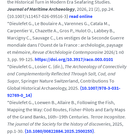
the Historical Turn in Modern Era Seafaring Studies.
Journal of Maritime Archaeology
, 2026, 21 (2), pp.24.
⟨10.1007/s11457-026-09516-3⟩
read online
*Dieulefet G., Le Boulaire A., Varennes G., Catala M.,
Carpentier V., Chazette A., Gros P., Hulot O., Labbey B.,
Marcigny C., Sauvage C., Les vestiges de la Seconde Guerre
mondiale dans l'Ouest de la France : archéologie, paysage
et mémoire,
Revue d'Archéologie Contemporaine
2026/1 n0
3, pp. 99-125.
https://doi.org/10.3917/raco.003.0101
*Dieulefet G., Losier C. (dir.),
The Archaeology of Connectivity
and Complementarity Reflected Through Salt, Cod, and
Sugar
, Springer Nature Switzerland, Contributions To
Global Historical Archaeology, 2025.
⟨10.1007/978-3-031-
92769-0_14⟩
*Dieulefet G., Loewen B., Allaire B., Following the Fish,
Mapping the Way: Cod Routes, Fisher-Pilots and Early Maps
of the Grand Banks, 16th–19th Centuries.
Terrae Incognitae.
The journal of the Society for the history of discoveries
, 2025,
pp.1-30.
⟨10.1080/00822884.2025.2500255⟩
.