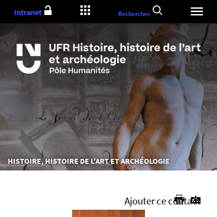
Aller
Intranet
Rechercher
au
contenu
Vous
HISTOIRE, HISTOIRE DE L'ART ET ARCHÉOLOGIE
êtes
ici :
Ajouter ce contact