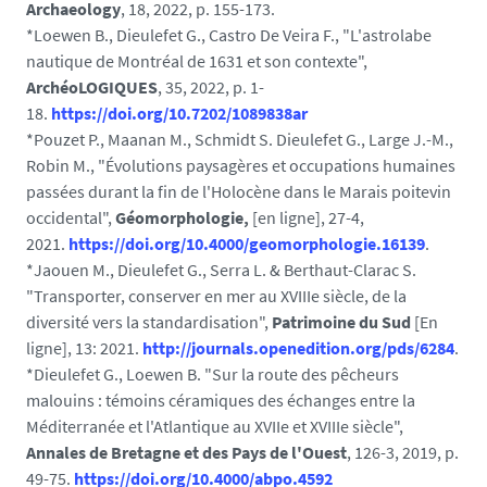
Archaeology
, 18, 2022, p. 155-173.
*Loewen B., Dieulefet G., Castro De Veira F., "L'astrolabe
nautique de Montréal de 1631 et son contexte",
ArchéoLOGIQUES
, 35, 2022, p. 1-
18.
https://doi.org/10.7202/1089838ar
*Pouzet P., Maanan M., Schmidt S. Dieulefet G., Large J.-M.,
Robin M., "Évolutions paysagères et occupations humaines
passées durant la fin de l'Holocène dans le Marais poitevin
occidental",
Géomorphologie,
[en ligne], 27-4,
2021.
https://doi.org/10.4000/geomorphologie.16139
.
*Jaouen M., Dieulefet G., Serra L. & Berthaut-Clarac S.
"Transporter, conserver en mer au XVIIIe siècle, de la
diversité vers la standardisation",
Patrimoine du Sud
[En
ligne], 13: 2021.
http://journals.openedition.org/pds/6284
.
*Dieulefet G., Loewen B. "Sur la route des pêcheurs
malouins : témoins céramiques des échanges entre la
Méditerranée et l'Atlantique au XVIIe et XVIIIe siècle",
Annales de Bretagne et des Pays de l'Ouest
, 126-3, 2019, p.
49-75.
https://doi.org/10.4000/abpo.4592