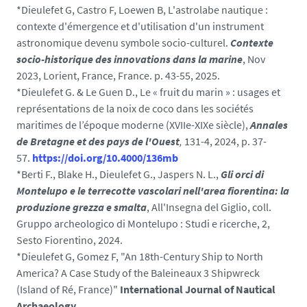
*Dieulefet G, Castro F, Loewen B, L'astrolabe nautique :
contexte d'émergence et d'utilisation d'un instrument
astronomique devenu symbole socio-culturel.
Contexte
socio-historique des innovations dans la marine
, Nov
2023, Lorient, France, France. p. 43-55, 2025.
*Dieulefet G. & Le Guen D., Le « fruit du marin » : usages et
représentations de la noix de coco dans les sociétés
maritimes de l’époque moderne (XVIIe-XIXe siècle),
Annales
de Bretagne et des pays de l'Ouest
,
131-4, 2024, p. 37-
57.
https://doi.org/10.4000/136mb
*Berti F., Blake H., Dieulefet G., Jaspers N. L.,
Gli orci di
Montelupo e le terrecotte vascolari nell'area fiorentina: la
produzione grezza e smalta
, All'Insegna del Giglio, coll.
Gruppo archeologico di Montelupo : Studi e ricerche, 2,
Sesto Fiorentino, 2024.
*Dieulefet G, Gomez F, "An 18th-Century Ship to North
America? A Case Study of the Baleineaux 3 Shipwreck
(Island of Ré, France)"
International Journal of Nautical
Archaeology
,