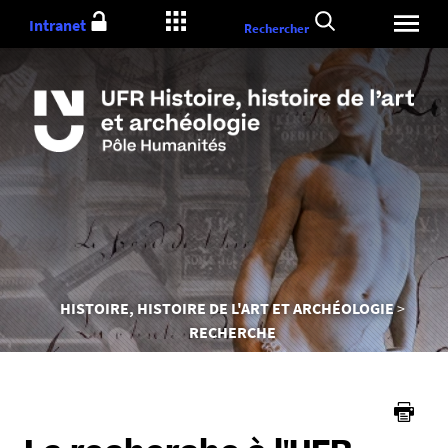
Aller
Intranet
Rechercher
au
contenu
Vous
HISTOIRE, HISTOIRE DE L'ART ET ARCHÉOLOGIE
êtes
RECHERCHE
ici :