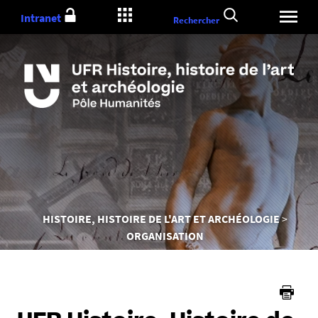
Aller
Intranet
Rechercher
au
contenu
Vous
HISTOIRE, HISTOIRE DE L'ART ET ARCHÉOLOGIE
êtes
ORGANISATION
ici :