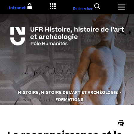
Aller
Intranet
Rechercher
au
contenu
Vous
HISTOIRE, HISTOIRE DE L'ART ET ARCHÉOLOGIE
êtes
FORMATIONS
ici :