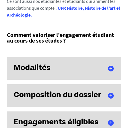
Ce sont aussi nos étudiantes et étudiants qui animent les
associations que compte l’
UFR Histoire, Histoire de l’art et
Archéologie.
Comment valoriser
l'engagement étudiant
au cours de ses études ?
Modalités
Composition du dossier
Cette valorisation s’inscrit dans le cadre d’une
UE libre
(sans délivrance d’ECTS)
accordant une
bonification à
la moyenne de 0,25 point ou de 0,5 point
selon
Les pièces justificatives sont :
l’évaluation de l’engagement appréciée par la
Engagements éligibles
commission pour reconnaître un investissement